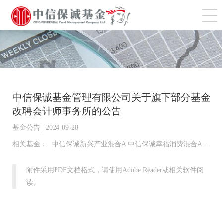
切
中信保诚基金管理有限公司关于旗下部分基金
改聘会计师事务所的公告
基金公告 | 2024-09-28
相关基金：
中信保诚新兴产业混合A 中信保诚幸福消费混合A 中信保诚薪金宝货币A 中信保诚新选混合A 中信保诚新锐混合A 中信保诚新泽混合A 中信保诚稳利A 中信保诚稳健债券A 中信保诚至利混合A 中信保诚稳瑞债券A 中信保诚至裕混合A 中信保诚稳益A 中信保诚至选混合A 中信保诚至瑞混合A 中信保诚景瑞债券A 中信保诚稳悦债券A 中信保诚稳鑫债券A 中信保诚稳丰A 中信保诚稳泰债券A 中信保诚新悦混合A 中信保诚至泰中短债A 中信保诚至诚混合A 中信保诚国企红利量化股票A 中信保诚中证800金融指数(LOF)A 中信保诚中证TMT指数(LOF)A 中信保诚中证信息安全指数(LOF)A 中信保诚中证智能家居指数(LOF)A 中信保诚中证基建工程指数(LOF)A 中信保诚新旺A 中信保诚鼎利混合(LOF)A 中信保诚惠泽18个月定开债券A 中信保诚多策略混合(LOF)A 中信保诚远见成长混合A 中信保诚前瞻优势混合 中信保诚至兴A 中信保诚嘉盛三个月定开债券A 中信保诚景气优选混合A 中信保诚龙腾精选 中信保诚智惠金货币A 中信保诚60天持有债券A 中信保诚新蓝筹 中信保诚创新成长混合A 中信保诚中证500指数增强A 中信保诚嘉鑫 中信保诚弘远混合A 中信保诚稳鸿A 中信保诚量化阿尔法股票A 中信保诚稳达A 中信保诚先进制造混合A
附件采用PDF文档格式，请使用Adobe Reader或相关软件阅
读。