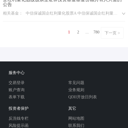
公告
相关基金：
中信保诚国企红利量化股票A 中信保诚国企红利量化股票C
1
2
...
780
下一页 >
服务中心
交易登录
常见问题
账户查询
业务规则
表单下载
QDII开放日列表
投资者保护
其它
反洗钱专栏
网站地图
风险提示函
联系我们