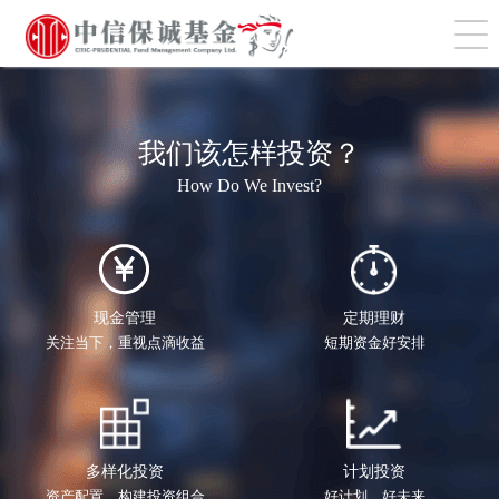
切
我们该怎样投资？
How Do We Invest?
现金管理
定期理财
关注当下，重视点滴收益
短期资金好安排
多样化投资
计划投资
资产配置，构建投资组合
好计划，好未来