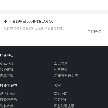
中信保诚中证500指数(LOF)A
指数型基金
指数增强模型量化选股，长期超额收益稳定。
了解详情
服务中心
交易登录
常见问题
账户查询
业务规则
表单下载
QDII开放日列表
投资者保护
其它
反洗钱专栏
网站地图
风险提示函
联系我们
隐私政策
应急处理提示