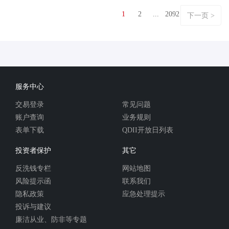
1
2
...
2092
下一页 >
服务中心
交易登录
常见问题
账户查询
业务规则
表单下载
QDII开放日列表
投资者保护
其它
反洗钱专栏
网站地图
风险提示函
联系我们
隐私政策
应急处理提示
投诉与建议
廉洁从业、防非等专题