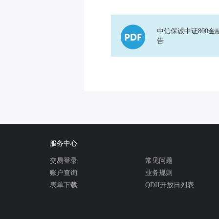
中信保诚中证800金
告
服务中心
交易登录
常见问题
账户查询
业务规则
表单下载
QDII开放日列表