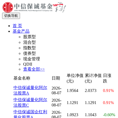
切换导航
首 页
基金产品
股票型
混合型
指数型
债券型
现金管理
QDII
查看全部>>
单位净值
累计净值
日涨
基金名称
日期
(元)
(元)
跌
中信保诚量化阿尔
2026-
1.9564
2.0373
0.91%
08-07
法股票A
中信保诚量化阿尔
2026-
1.1291
1.1291
0.91%
08-07
法股票C
中信保诚国企红利
2026-
1.0923
1.1043
-0.60%
08-07
量化股票A