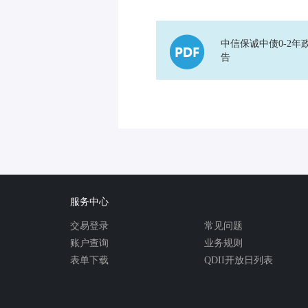
中信保诚中债0-2年
告
服务中心
交易登录
常见问题
账户查询
业务规则
表单下载
QDII开放日列表