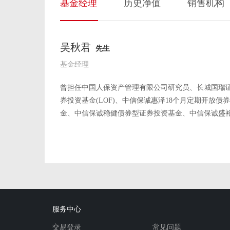
基金经理
历史净值
销售机构
吴秋君
先生
基金经理
曾担任中国人保资产管理有限公司研究员、长城国瑞证
券投资基金(LOF)、中信保诚惠泽18个月定期开
金、中信保诚稳健债券型证券投资基金、中信保诚盛
服务中心
交易登录
常见问题