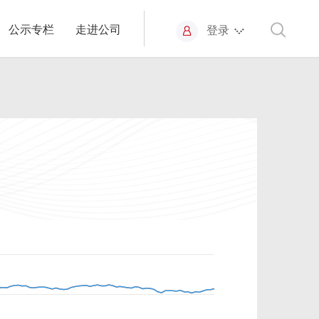
公示专栏
走进公司
登录