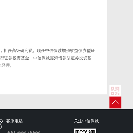
司，担任高级研究员。现任中信保诚增强收益债券型证
券型证券投资基金、中信保诚嘉鸿债券型证券投资基
金经理。
客服电话
关注中信保诚
400-666-0066