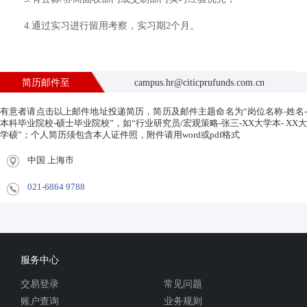
4.通过实习进行留用考察，实习期2个月。
简历邮件至
campus.hr@citicprufunds.com.cn
有意者请点击以上邮件地址投递简历，简历及邮件主题命名为“岗位名称-姓名-
本科毕业院校-硕士毕业院校”，如“行业研究员/宏观策略-张三-XX大学本- XX大
学硕”；个人简历须包含本人证件照，附件请用word或pdf格式
中国 上海市
021-6864 9788
服务中心
交易登录
常见问题
账户查询
业务规则