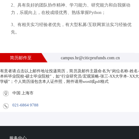
2、具有良好的团队协作精神、学习能力、研究能力和自我驱动
力，乐观向上，在校成绩优秀、熟练掌握Python；
3、有相关实习经验者优先，有大型私募/互联网算法实习经验优
先。
简历邮件至
campus.hr@citicprufunds.com.cn
有意者请点击以上邮件地址投递简历，简历及邮件主题命名为“岗位名称-姓名-
本科毕业院校-硕士毕业院校”，如“行业研究员/宏观策略-张三-XX大学本- XX大
学硕”；个人简历须包含本人证件照，附件请用word或pdf格式
中国 上海市
021-6864 9788
服务中心